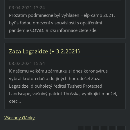
03.04.2021 13:24
Prozatím podmínečně byl vyhlášen Help-camp 2021,
byť s řadou omezení v souvislosti s opatřeními
pandemie COViD. Bližší informace čtěte zde.
Zaza Lagazidze (+ 3.2.2021)
03.02.2021 15:54
K našemu velkému zármutku si dnes koronavirus
vybral krutou daň a do jiných hor odešel Zaza
Lagazidze, dlouholetý ředitel Tusheti Protected
Landscape, vášnivý patriot Thušska, vynikající manžel,
otec...
Všechny články