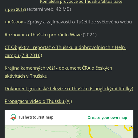
Kompletní průvodce po Thušsku (aktualizace
(externí web, 42 MB)
srpen 2018)
Zprávy a zajímavosti o Tušetii ze světového webu
-
THUŠBOOK
Rozhovor o Thušsku pro rádio Wave
(2021)
ČT Objektiv - reportáž o Thušsku a dobrovolnících z Help-
campu (7.8.2016)
Krajina kamenných věží - dokument ČRA o českých
aktivitách v Thušsku
Dokument gruzínské televize o Thušsku (s anglickými titulky)
Propagační video o Thušsku (AJ)