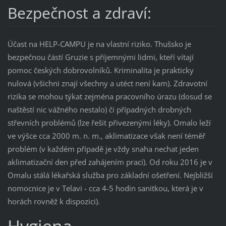
Bezpečnost a zdraví:
Účast na HELP-CAMPU je na vlastní riziko. Thušsko je
bezpečnou částí Gruzie s příjemnými lidmi, kteří vítají
pomoc českých dobrovolníků. Kriminalita je prakticky
nulová (všichni znají všechny a utéct není kam). Zdravotní
rizika se mohou týkat zejména pracovního úrazu (dosud se
naštěstí nic vážného nestalo) či případných drobných
střevních problémů (lze řešit přivezenými léky). Omalo leží
ve výšce cca 2000 m. n. m., aklimatizace však není téměř
problém (v každém případě je vždy snaha nechat jeden
aklimatizační den před zahájením prací). Od roku 2016 je v
Omalu stálá lékařská služba pro základní ošetření. Nejbližší
nomocnice je v Telavi - cca 4-5 hodin sanitkou, která je v
horách rovněž k dispozici).