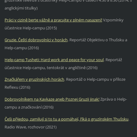
gruzínské televize s účastníky Help-Campu v časech 4:30 a 8:30 (2014, s
anglickými titulky)
Práci v cizině berte vážně a pracujte v plném nasazení!
Vzpomínky
účastnice Help-campu (2015)
Gruzie. Čeští dobrovolníci v horách
. Reportáž Objektivu o Thušsku a
Help-campu (2016)
Help-camp Tusheti: Hard work and peace for your soul
. Reportáž
účastnice Help-campu, tentokrát v angličtině (2016)
Značkářem v gruzínských horách
. Reportáž o Help-campu v příloze
Reflexu (2016)
Dobrovolníkem na Kavkaze aneb Poznej Gruzii jinak!
Zpráva o Help-
campu a značkování (2016)
Češi přijedou, zamilují si to tu a pomáhají, říká o gruzínském Thušsku
.
Radio Wave, rozhovor (2021)