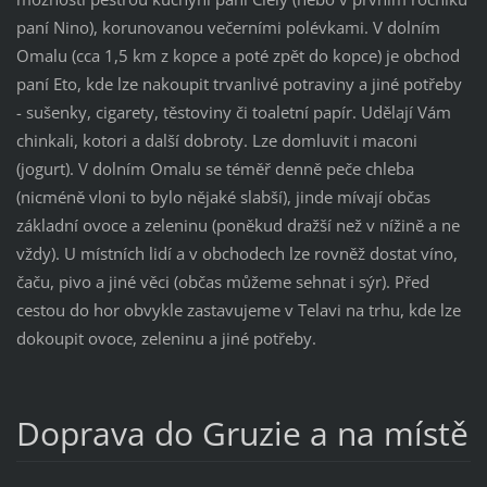
paní Nino), korunovanou večerními polévkami. V dolním
Omalu (cca 1,5 km z kopce a poté zpět do kopce) je obchod
paní Eto, kde lze nakoupit trvanlivé potraviny a jiné potřeby
- sušenky, cigarety, těstoviny či toaletní papír. Udělají Vám
chinkali, kotori a další dobroty. Lze domluvit i maconi
(jogurt). V dolním Omalu se téměř denně peče chleba
(nicméně vloni to bylo nějaké slabší), jinde mívají občas
základní ovoce a zeleninu (poněkud dražší než v nížině a ne
vždy). U místních lidí a v obchodech lze rovněž dostat víno,
čaču, pivo a jiné věci (občas můžeme sehnat i sýr). Před
cestou do hor obvykle zastavujeme v Telavi na trhu, kde lze
dokoupit ovoce, zeleninu a jiné potřeby.
Doprava do Gruzie a na místě