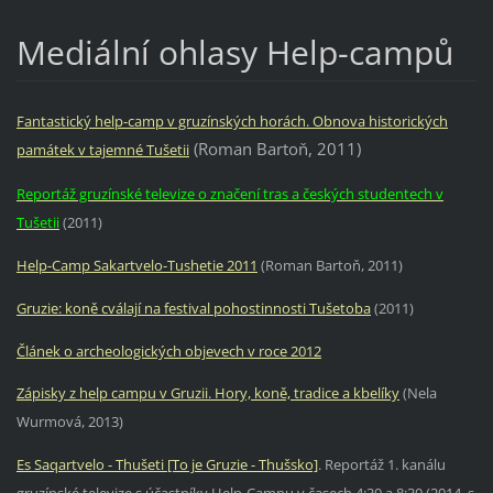
Mediální ohlasy Help-campů
Fantastický help-camp v gruzínských horách. Obnova historických
(Roman Bartoň, 2011)
památek v tajemné Tušetii
Reportáž gruzínské televize o značení tras a českých studentech v
Tušetii
(2011)
Help-Camp Sakartvelo-Tushetie 2011
(Roman Bartoň, 2011)
Gruzie: koně cválají na festival pohostinnosti Tušetoba
(2011)
Článek o archeologických objevech v roce 2012
Zápisky z help campu v Gruzii. Hory, koně, tradice a kbelíky
(Nela
Wurmová, 2013)
Es Saqartvelo - Thušeti [To je Gruzie - Thušsko]
. Reportáž 1. kanálu