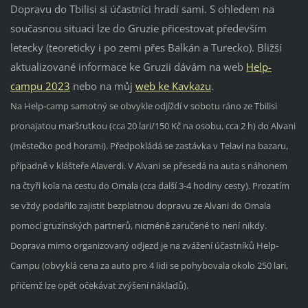
Dopravu do Tbilisi si účastníci hradí sami. S ohledem na
současnou situaci lze do Gruzie přicestovat především
letecky (teoreticky i po zemi přes Balkán a Turecko). Bližší
aktualizované informace ke Gruzii dávám na web
Help-
campu 2023
nebo na můj
web ke Kavkazu
.
Na Help-camp samotný se obvykle odjíždí v sobotu ráno ze Tbilisi
pronajatou maršrutkou (cca 20 lari/150 Kč na osobu, cca 2 h) do Alvani
(městečko pod horami). Předpokládá se zastávka v Telavi na bazaru,
případně v klášteře Alaverdi. V Alvani se přesedá na auta s náhonem
na čtyři kola na cestu do Omala (cca další 3-4 hodiny cesty). Prozatím
se vždy podařilo zajistit bezplatnou dopravu ze Alvani do Omala
pomocí gruzínských partnerů, nicméně zaručené to není nikdy.
Doprava mimo organizovaný odjezd je na zvážení účastníků Help-
Campu (obvyklá cena za auto pro 4 lidi se pohybovala okolo 250 lari,
přičemž lze opět očekávat zvýšení nákladů).