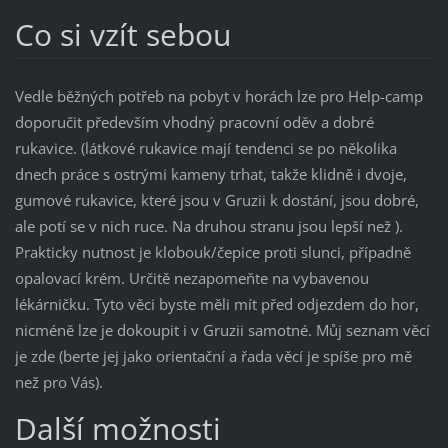
Co si vzít sebou
Vedle běžných potřeb na pobyt v horách lze pro Help-camp
doporučit především vhodný pracovní oděv a dobré
rukavice. (látkové rukavice mají tendenci se po několika
dnech práce s ostrými kameny trhat, takže klidně i dvoje,
gumové rukavice, které jsou v Gruzii k dostání, jsou dobré,
ale potí se v nich ruce. Na druhou stranu jsou lepší než ).
Prakticky nutnost je klobouk/čepice proti slunci, případně
opalovací krém. Určitě nezapomeňte na vybavenou
lékárničku. Tyto věci byste měli mít před odjezdem do hor,
nicméně lze je dokoupit i v Gruzii samotné. Můj seznam věcí
je zde (berte jej jako orientační a řada věcí je spíše pro mě
než pro Vás).
Další možnosti