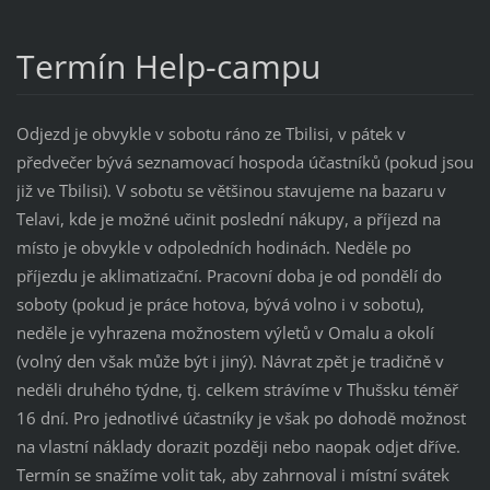
Termín Help-campu
Odjezd je obvykle v sobotu ráno ze Tbilisi, v pátek v
předvečer bývá seznamovací hospoda účastníků (pokud jsou
již ve Tbilisi). V sobotu se většinou stavujeme na bazaru v
Telavi, kde je možné učinit poslední nákupy, a příjezd na
místo je obvykle v odpoledních hodinách. Neděle po
příjezdu je aklimatizační. Pracovní doba je od pondělí do
soboty (pokud je práce hotova, bývá volno i v sobotu),
neděle je vyhrazena možnostem výletů v Omalu a okolí
(volný den však může být i jiný). Návrat zpět je tradičně v
neděli druhého týdne, tj. celkem strávíme v Thušsku téměř
16 dní. Pro jednotlivé účastníky je však po dohodě možnost
na vlastní náklady dorazit později nebo naopak odjet dříve.
Termín se snažíme volit tak, aby zahrnoval i místní svátek