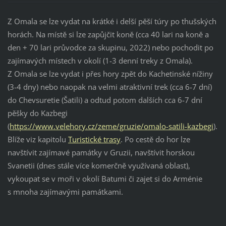
Z Omala se lze vydat na krátké i delší pěší túry po thušských
horách. Na místě si lze zapůjčit koně (cca 40 lari na koně a
den + 70 lari průvodce za skupinu, 2022) nebo pochodit po
zajímavých místech v okolí (1-3 denní treky z Omala).
Z Omala se lze vydat i přes hory zpět do Kachetinské nížiny
(3-4 dny) nebo naopak na velmi atraktivní trek (cca 6-7 dní)
do Chevsuretie (Šatili) a odtud potom dalších cca 6-7 dní
pěšky do Kazbegi
(
https://www.velehory.cz/zeme/gruzie/omalo-satili-kazbegi
).
Blíže viz kapitolu
Turistické trasy
. Po cestě do hor lze
navštívit zajímavé památky v Gruzii, navštívit horskou
Svanetii (dnes stále více komerčně využívaná oblast),
vykoupat se v moři v okolí Batumi či zajet si do Arménie
s mnoha zajímavými památkami.