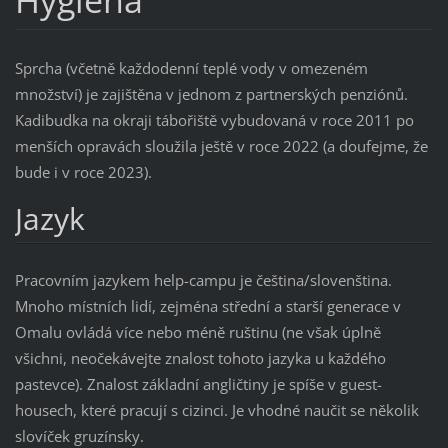
Hygiena
Sprcha (včetně každodenní teplé vody v omezeném
množství) je zajištěna v jednom z partnerských penziónů.
Kadibudka na okraji tábořiště vybudovaná v roce 2011 po
menších opravách sloužila ještě v roce 2022 (a doufejme, že
bude i v roce 2023).
Jazyk
Pracovním jazykem help-campu je čeština/slovenština.
Mnoho místních lidí, zejména střední a starší generace v
Omalu ovládá více nebo méně ruštinu (ne však úplně
všichni, neočekávejte znalost tohoto jazyka u každého
pastevce). Znalost základní angličtiny je spíše v guest-
housech, které pracují s cizinci. Je vhodné naučit se několik
slovíček gruzínsky.