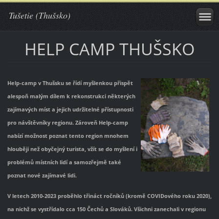
Tušetie (Thušsko)
HELP CAMP THUŠSKO
Help-camp v Thušsku se řídí myšlenkou přispět
alespoň malým dílem k rekonstrukci některých
zajímavých míst a jejich udržitelné přístupnosti
pro návštěvníky regionu. Zároveň Help-camp
nabízí možnost poznat tento region mnohem
hlouběji než obyčejný turista, vžít se do myšlení i
problémů místních lidí a samozřejmě také
poznat nové zajímavé lidi.
V letech 2010-2023 proběhlo třináct ročníků (kromě COVIDového roku 2020),
na nichž se vystřídalo cca 150 Čechů a Slováků. Všichni zanechali v regionu