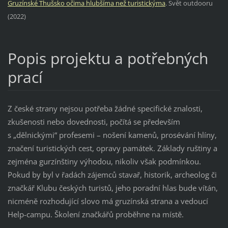
Gruzínské Thušsko očima hlubšíma než turistickýma
. Svět outdooru
(2022)
Popis projektu a potřebných
prací
Z české strany nejsou potřeba žádné specifické znalosti,
zkušenosti nebo dovednosti, počítá se především
s „dělnickými“ profesemi – nošení kamenů, prosévání hlíny,
značení turistických cest, opravy památek. Základy ruštiny a
zejména gurzínštiny výhodou, nikoliv však podmínkou.
Pokud by byl v řadách zájemců stavař, historik, archeolog či
značkář Klubu českých turistů, jeho poradní hlas bude vítán,
nicméně rozhodující slovo má gruzínská strana a vedoucí
Help-campu. Školení značkářů proběhne na místě.