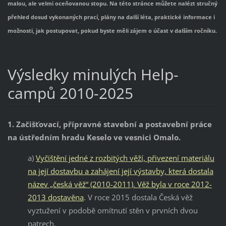
malou, ale velmi oceňovanou stopu. Na této stránce můžete nalézt stručný
přehled dosud vykonaných prací, plány na další léta, praktické informace i
možnosti, jak postupovat, pokud byste měli zájem o účast v dalším ročníku.
Výsledky minulých Help-
campů 2010-2025
1. Začišťovací, přípravné stavební a postavební práce
na ústředním hradu Keselo ve vesnici Omalo.
a)
Vyčištění jedné z rozbitých věží, přivezení materiálu
na její dostavbu a zahájení její výstavby, která dostala
název „česká věž“ (2010-2011). Věž byla v roce 2012-
2013 dostavěna
. V roce 2015 dostala Česká věž
vyztužení v podobě omítnutí stěn v prvních dvou
patrech.