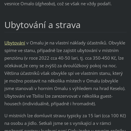
vesnice Omalo (
dgheoba
), což se však ne vždy podaří.
Ubytování a strava
Ubytování
v Omalu je na vlastní náklady účastníků. Obvykle
spíme ve stanu, případně lze zajistit ubytování v místním
penziónu (v roce 2022 cca 40-50 lari, tj. cca 350-450 Kč, lze
očekávat,že ceny se zvýší) za dvoulůžkový pokoj na noc.
Většina účastníků však obvykle spí ve vlastním stanu, který
je možno postavit na několika místech v Omalu (obvykle
jsme stanovali v horním Omalu s výhledem na hrad Keselo).
Ubytování ve Tbilisi lze zarezervovat v několika guest-
housech (individuálně, případně i hromadně).
U místních lze domluvit stravu typicky za 15 lari (cca 100 Kč)
na osobu a jídlo. Setkali jsme se s vynikající a v rámci
možností pestrou kuchyní paní Ciely (nebo v prvním ročníku